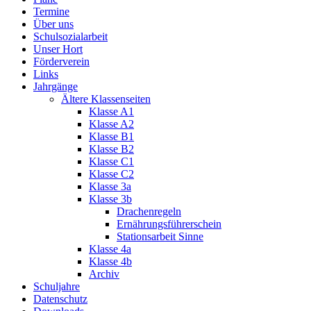
Termine
Über uns
Schulsozialarbeit
Unser Hort
Förderverein
Links
Jahrgänge
Ältere Klassenseiten
Klasse A1
Klasse A2
Klasse B1
Klasse B2
Klasse C1
Klasse C2
Klasse 3a
Klasse 3b
Drachenregeln
Ernährungsführerschein
Stationsarbeit Sinne
Klasse 4a
Klasse 4b
Archiv
Schuljahre
Datenschutz