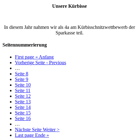
Unsere Kürbisse
In diesem Jahr nahmen wir als 4a am Kürbisschnitzwettbewerb der
Sparkasse teil.
Seitennummerierung
First page
« Anfang
Vorherige Seite
‹ Previous
…
Seite
8
Seite
9
Seite
10
Seite
11
Seite
12
Seite
13
Seite
14
Seite
15
Seite
16
…
Nächste Seite
Weiter >
Last page
Ende »