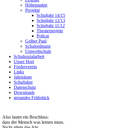
Höhepunkte
Projekte
Schuljahr 14/15
Schuljahr 12/13
Schuljahr 11/12
Theaterprojekt
Policat
Gelber Paul
Schulordnung
Umweltschule
Schulsozialarbeit
Unser Hort
Förderverein
Links
Jahrgänge
Schuljahre
Datenschutz
Downloads
gesundes Frühstück
Also lautet ein Beschluss:
dass der Mensch was lernen muss.
Nicht allein das Abc