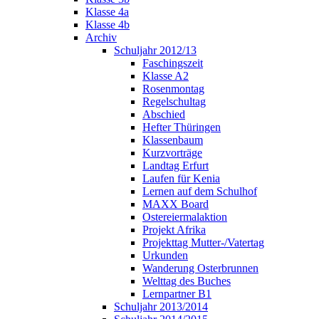
Klasse 4a
Klasse 4b
Archiv
Schuljahr 2012/13
Faschingszeit
Klasse A2
Rosenmontag
Regelschultag
Abschied
Hefter Thüringen
Klassenbaum
Kurzvorträge
Landtag Erfurt
Laufen für Kenia
Lernen auf dem Schulhof
MAXX Board
Ostereiermalaktion
Projekt Afrika
Projekttag Mutter-/Vatertag
Urkunden
Wanderung Osterbrunnen
Welttag des Buches
Lernpartner B1
Schuljahr 2013/2014